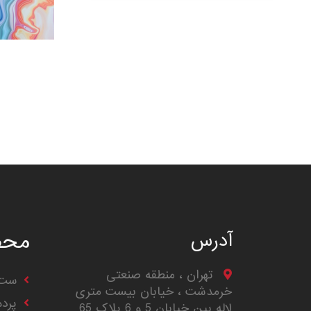
محص
آدرس
تهران ، منطقه صنعتی
ست 
خرمدشت ، خیابان بیست متری
پرد
لاله بین خیابان 5 و 6 پلاک 65