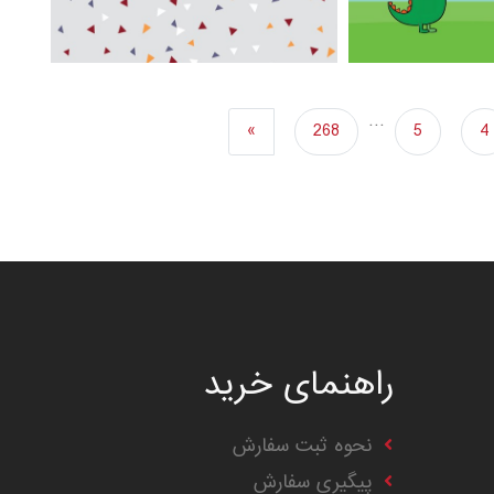
…
»
268
5
4
راهنمای خرید
نحوه ثبت سفارش
پیگیری سفارش