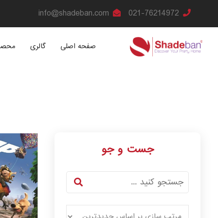
info@shadeban.com
021-76214972
صفحه اصلی
گالری
محصو
جست و جو