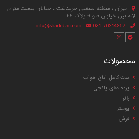
تهران ، منطقه صنعتی خرمدشت ، خیابان بیست متری
لاله بین خیابان 5 و 6 پلاک 65
info@shadeban.com
021-76214962
محصولات
ست کامل اتاق خواب
پرده های پانچی
رانر
پوستر
فرش