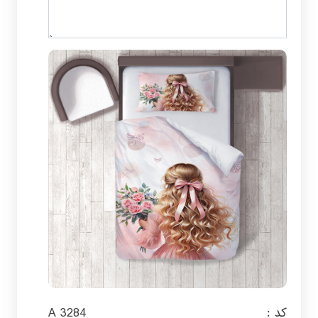
کد :
A 3284