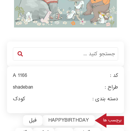
کد :
A 1166
طراح :
shadeban
دسته بندی :
کودک
HAPPYBIRTHDAY
فیل
برچسب ها