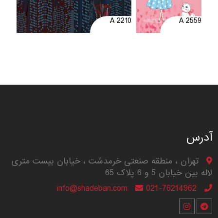
A 2210
A 2559
آدرس
تهران ، منطقه صنعتی خرمدشت ، خیابان بیست متری
لاله بین خیابان 5 و 6 پلاک 65
info@shadeban.com
021-76214962