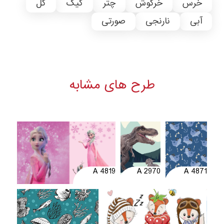
خرس
خرگوش
چتر
کیک
گل
آبی
نارنجی
صورتی
طرح های مشابه
A 4819
A 2970
A 4871