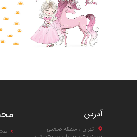
محص
آدرس
تهران ، منطقه صنعتی
ست 
خرمدشت ، خیابان بیست متری