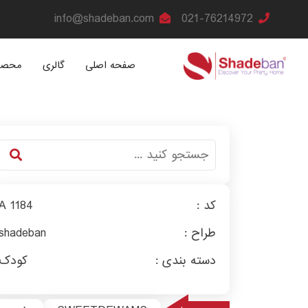
info@shadeban.com
021-76214972
صفحه اصلی
گالری
محصو
کد :
A 1184
طراح :
shadeban
دسته بندی :
کودک