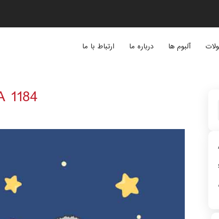
لات
آلبوم ها
درباره ما
ارتباط با ما
A 1184