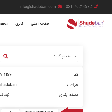
info@shadeban.com
021-76214972
صفحه اصلی
گالری
محصو
کد :
A 1199
طراح :
shadeban
دسته بندی :
کودک