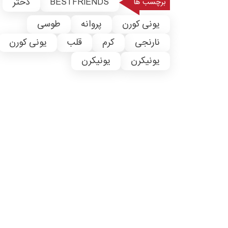
BESTFRIENDS
دختر
برچسب ها
یونی کورن
پروانه
طوسی
نارنجی
کرم
قلب
یونی کورن
یونیکرن
یونیکرن