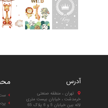
محص
آدرس
تهران ، منطقه صنعتی
ست 
خرمدشت ، خیابان بیست متری
پرد
لاله بین خیابان 5 و 6 پلاک 65