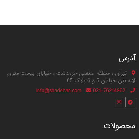
آدرس
تهران ، منطقه صنعتی خرمدشت ، خیابان بیست متری
لاله بین خیابان 5 و 6 پلاک 65
info@shadeban.com
021-76214962
محصولات