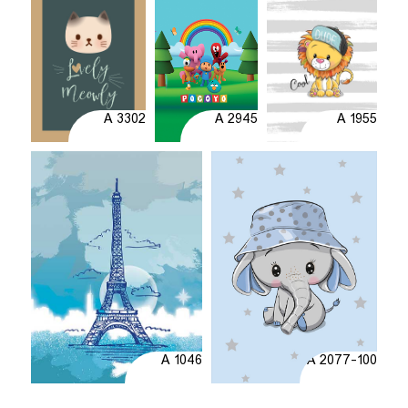
A 3302
A 2945
A 1955
A 1046
A 2077-100