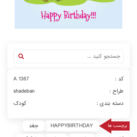
کد :
A 1367
طراح :
shadeban
دسته بندی :
کودک
HAPPYBIRTHDAY
جغد
برچسب ها