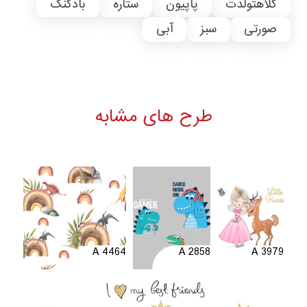
کلاهتولدت
پاپیون
ستاره
بادکنک
صورتی
سبز
آبی
طرح های مشابه
A 4464
A 2858
A 3979