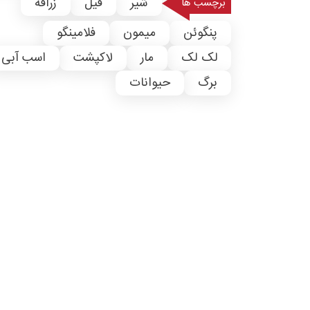
شیر
فیل
زرافه
برچسب ها
پنگوئن
میمون
فلامینگو
لک لک
مار
لاکپشت
اسب آبی
برگ
حیوانات