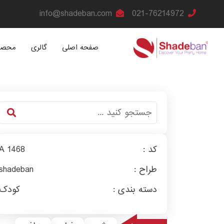
info@shadeban.com
021-76214972
صفحه اصلی
گالری
محصو
کد :
A 1468
طراح :
shadeban
دسته بندی :
کودک