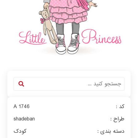
کد :
A 1746
طراح :
shadeban
دسته بندی :
کودک