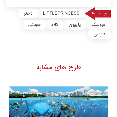
LITTLEPRINCESS
دختر
برچسب ها
عروسک
پاپیون
کلاه
صورتی
طوسی
طرح های مشابه