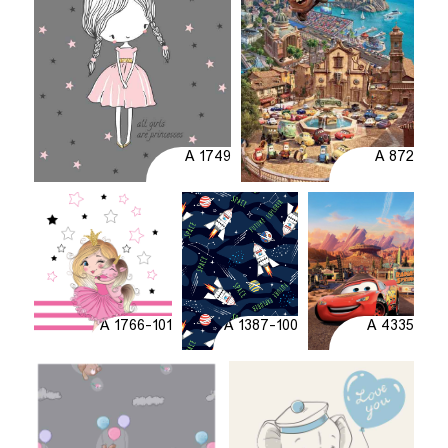
A 1749
A 872
A 1766-101
A 1387-100
A 4335