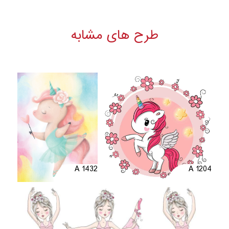
طرح های مشابه
A 1432
A 1204