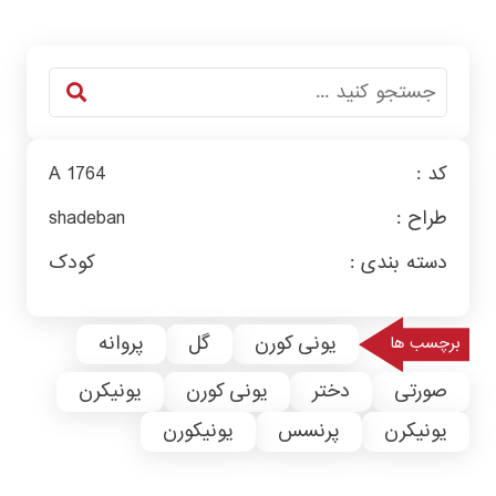
کد :
A 1764
طراح :
shadeban
دسته بندی :
کودک
یونی کورن
گل
پروانه
برچسب ها
صورتی
دختر
یونی کورن
یونیکرن
یونیکرن
پرنسس
یونیکورن