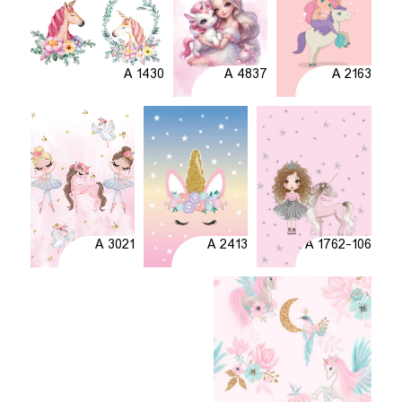
A 1430
A 4837
A 2163
A 3021
A 2413
A 1762-106