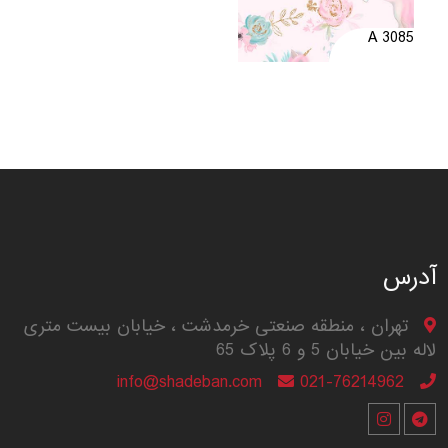
A 3085
آدرس
تهران ، منطقه صنعتی خرمدشت ، خیابان بیست متری
لاله بین خیابان 5 و 6 پلاک 65
info@shadeban.com
021-76214962