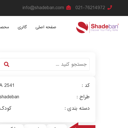
info@shadeban.com
021-76214972
صفحه اصلی
گالری
محصو
کد :
A 2541
طراح :
shadeban
دسته بندی :
کودک