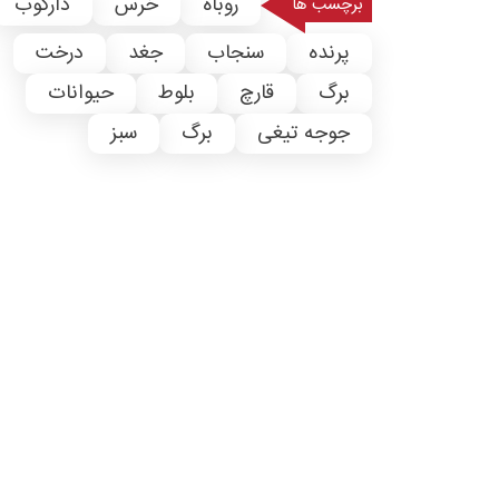
روباه
خرس
دارکوب
برچسب ها
پرنده
سنجاب
جغد
درخت
برگ
قارچ
بلوط
حیوانات
جوجه تیغی
برگ
سبز