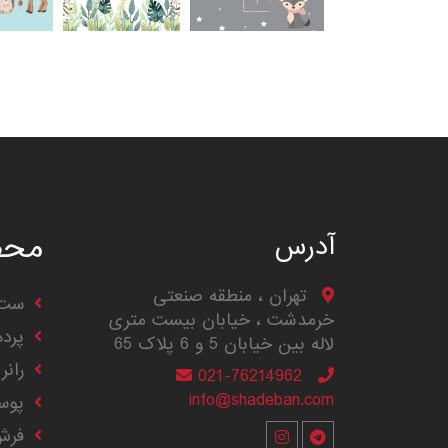
محص
آدرس
تهران ، منطقه صنعتی
ست 
خرمدشت ، خیابان بیست متری
پرد
لاله بین خیابان 5 و 6 پلاک 65
رانر
021-76214962
info@shadeban.com
پوس
فرش