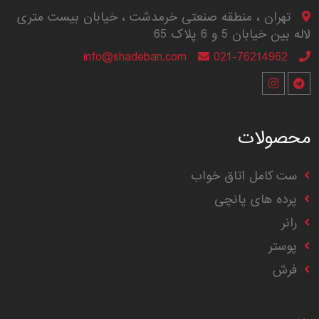
تهران ، منطقه صنعتی خرمدشت ، خیابان بیست متری
لاله بین خیابان 5 و 6 پلاک 65
info@shadeban.com
021-76214962
محصولات
ست کامل اتاق خواب
پرده های پانچی
رانر
پوستر
فرش