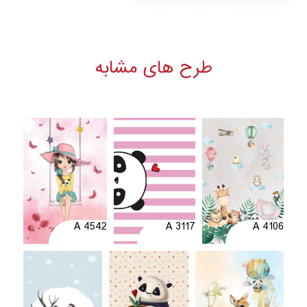
طرح های مشابه
A 4542
A 3117
A 4106