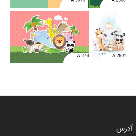
A 3073
A 2086
A 376
A 2901
آدرس