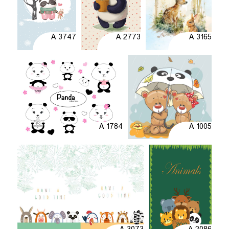
A 3747
A 2773
A 3165
A 1784
A 1005