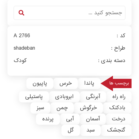
کد :
A 2766
طراح :
shadeban
دسته بندی :
کودک
پاندا
خرس
پاپیون
برچسب ها
راه راه
آبرنگی
ابروبادی
پاستیلی
بادکنک
خرگوش
چمن
سبز
درخت
آسمان
آبی
پرنده
گنجشک
سبد
گل