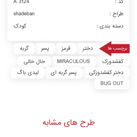
کد :
A 3124
طراح :
shadeban
دسته بندی :
کودک
دختر
قرمز
پسر
گربه
برچسب ها
کفشدوزک
MIRACULOUS
خال خالی
دختر کفشدوزکی
پسر گربه ای
لیدی باگ
BUG OUT
طرح های مشابه