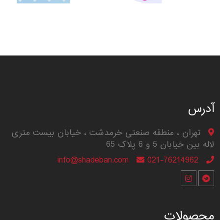
آدرس
تهران ، منطقه صنعتی خرمدشت ، خیابان بیست متری
لاله بین خیابان 5 و 6 پلاک 65
info@shadeban.com
021-76214962
محصولات