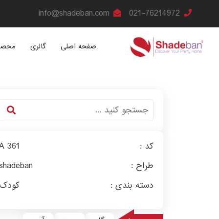
info@shadeban.com
021-76214972
صفحه اصلی
گالری
محصو
کد :
A 361
طراح :
shadeban
دسته بندی :
کودک