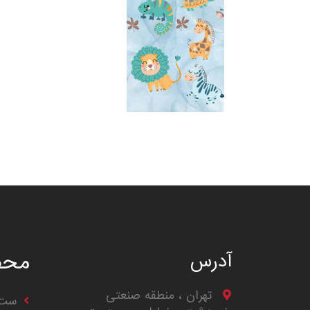
محص
آدرس
تهران ، منطقه صنعتی
ست 