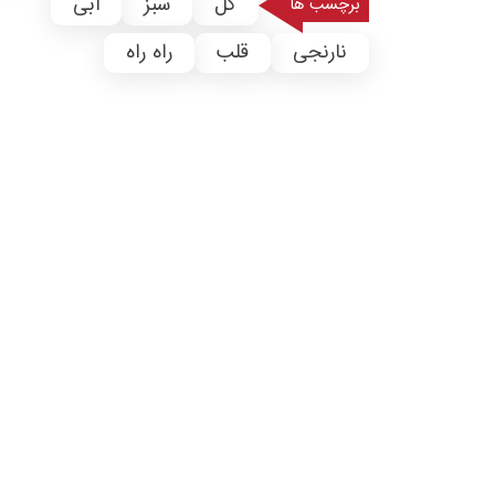
گل
سبز
آبی
برچسب ها
نارنجی
قلب
راه راه