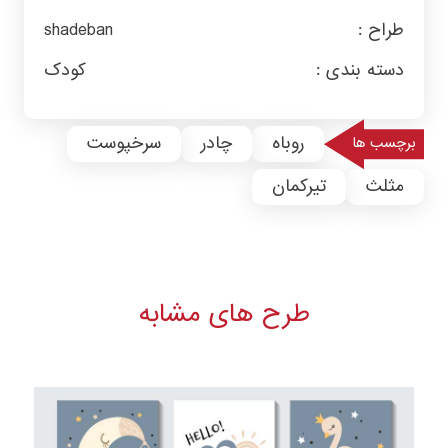
طراح :
shadeban
دسته بندی :
کودک
روباه
چادر
سرخپوست
برچسب ها
مثلث
تیرکمان
طرح های مشابه