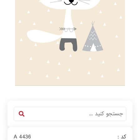
کد :
A 4436