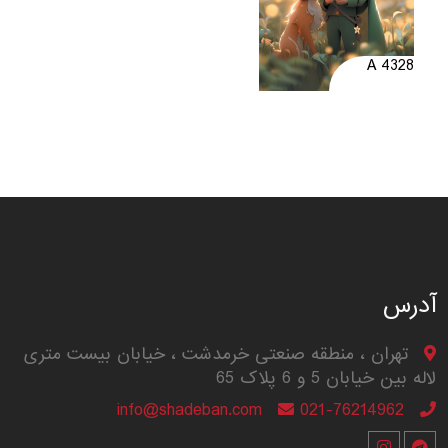
A 4328
آدرس
تهران ، منطقه صنعتی خرمدشت ، خیابان بیست متری
لاله بین خیابان 5 و 6 پلاک 65
info@shadeban.com
021-76214962