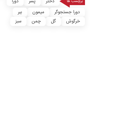
دختر
پسر
دورا
برچسب ها
دورا جستجوگر
میمون
ببر
خرگوش
گل
چمن
سبز