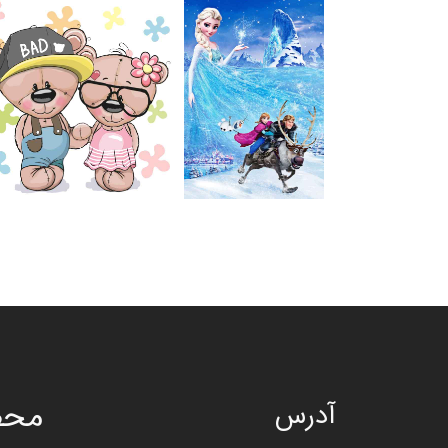
محص
آدرس