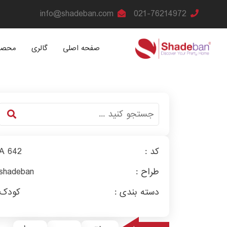
info@shadeban.com
021-76214972
صفحه اصلی
گالری
محصو
کد :
A 642
طراح :
shadeban
دسته بندی :
کودک