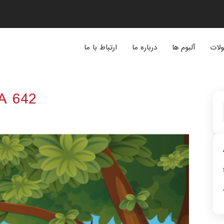
لات
آلبوم ها
درباره ما
ارتباط با ما
A 642