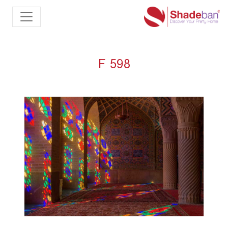
F 598