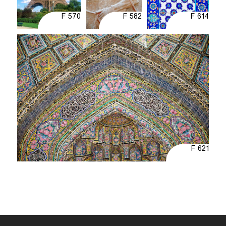
F 570
F 582
F 614
F 621