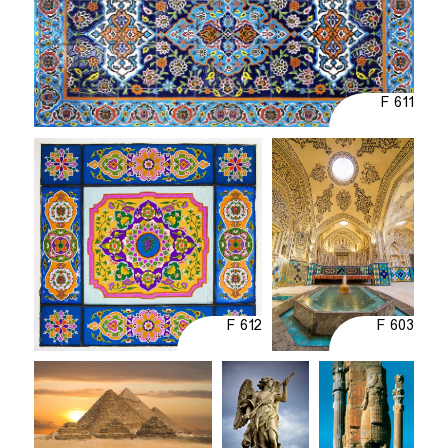
F 611
F 612
F 603