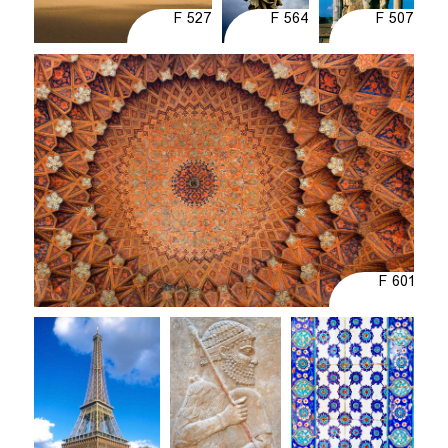
F 527
F 564
F 507
F 601