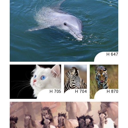
H 647
H 705
H 704
H 870