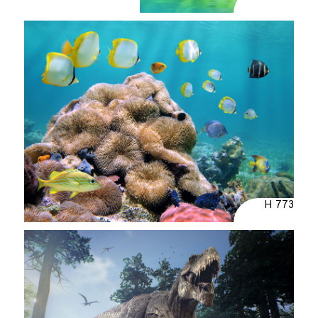
H 773