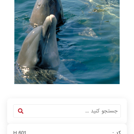
کد :
H 601