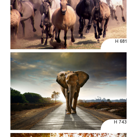
H 681
H 743