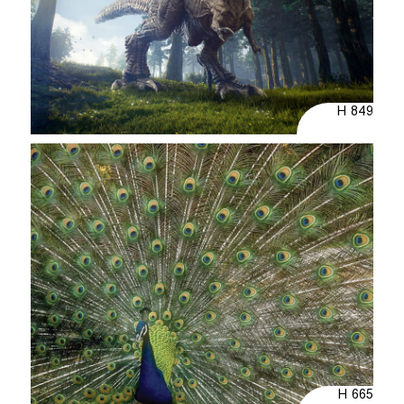
H 849
H 665