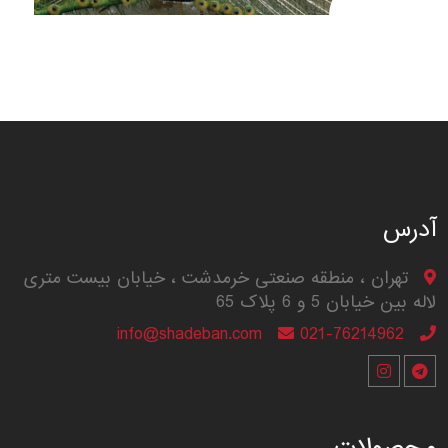
آدرس
تهران ، منطقه صنعتی خرمدشت ، خیابان بیست متری
لاله بین خیابان 5 و 6 پلاک 65
info@shadeban.com
021-76214962