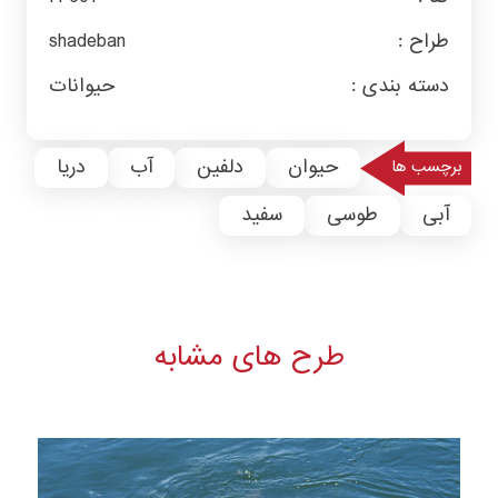
طراح :
shadeban
دسته بندی :
حیوانات
حیوان
دلفین
آب
دریا
برچسب ها
آبی
طوسی
سفید
طرح های مشابه