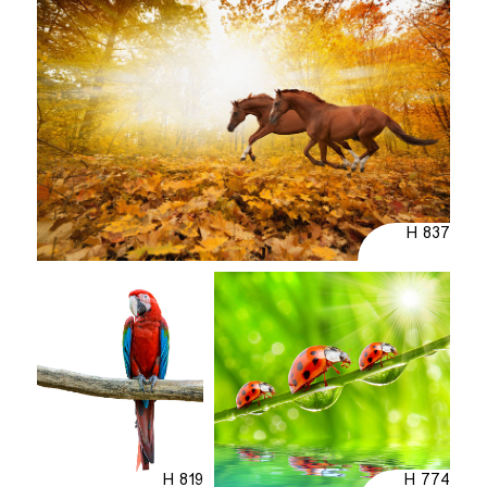
H 837
H 819
H 774