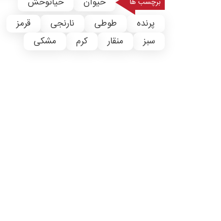
حیوان
حیاتوحش
برچسب ها
پرنده
طوطی
نارنجی
قرمز
سبز
منقار
کرم
مشکی