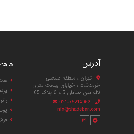
محص
آدرس
تهران ، منطقه صنعتی
ست 
خرمدشت ، خیابان بیست متری
پرد
لاله بین خیابان 5 و 6 پلاک 65
رانر
021-76214962
info@shadeban.com
پوس
فرش