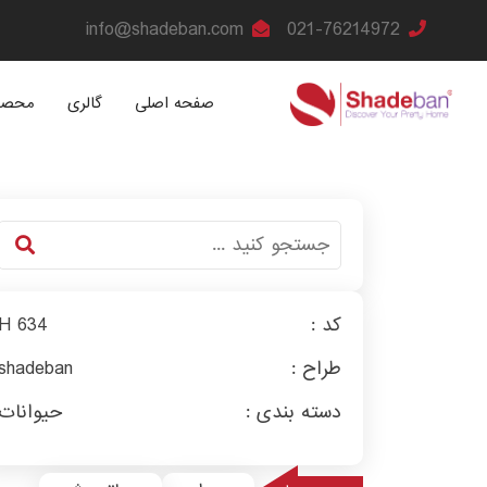
info@shadeban.com
021-76214972
صفحه اصلی
گالری
محصو
کد :
H 634
طراح :
shadeban
دسته بندی :
حیوانات