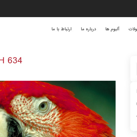
لات
آلبوم ها
درباره ما
ارتباط با ما
H 634