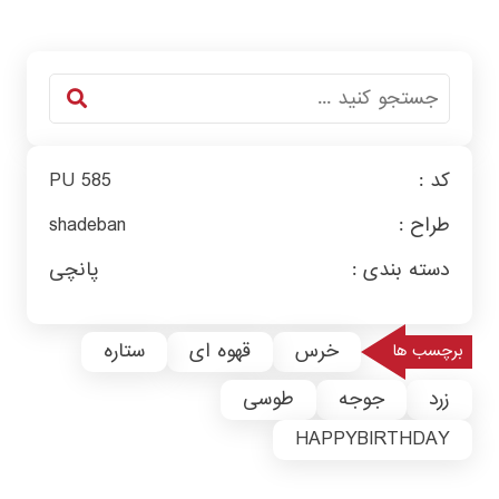
کد :
PU 585
طراح :
shadeban
دسته بندی :
پانچی
خرس
قهوه ای
ستاره
برچسب ها
زرد
جوجه
طوسی
HAPPYBIRTHDAY