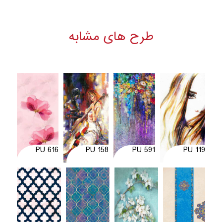
طرح های مشابه
PU 616
PU 158
PU 591
PU 119