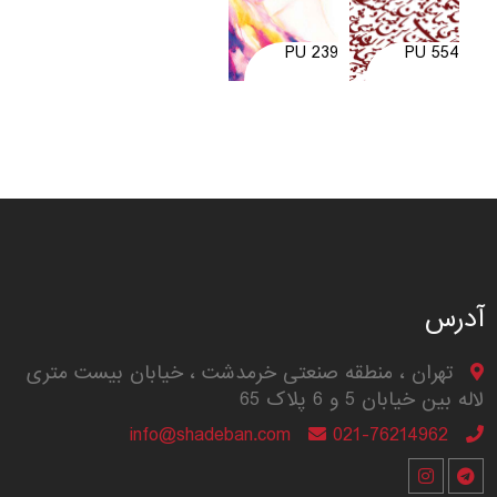
PU 239
PU 554
آدرس
تهران ، منطقه صنعتی خرمدشت ، خیابان بیست متری
لاله بین خیابان 5 و 6 پلاک 65
info@shadeban.com
021-76214962