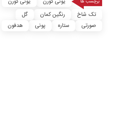
یونی کورن
یونی کورن
برچسب ها
تک شاخ
رنگین کمان
گل
صورتی
ستاره
پونی
هدفون