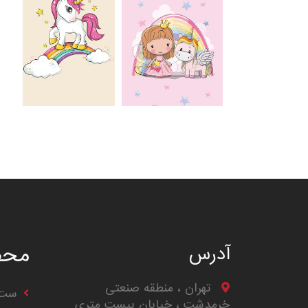
محص
آدرس
تهران ، منطقه صنعتی
ست 
خرمدشت ، خیابان بیست متری