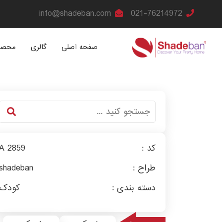
info@shadeban.com
021-76214972
صفحه اصلی
گالری
محصو
کد :
A 2859
طراح :
shadeban
دسته بندی :
کودک