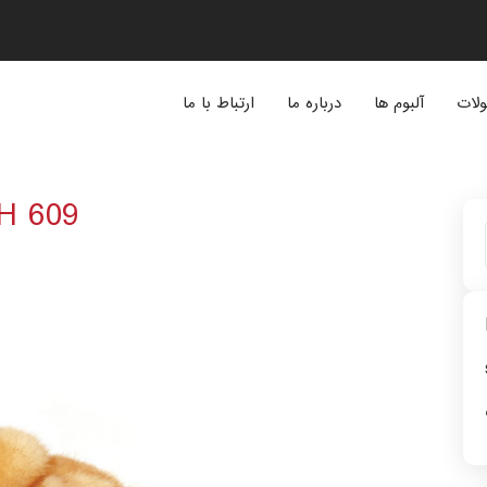
لات
آلبوم ها
درباره ما
ارتباط با ما
H 609