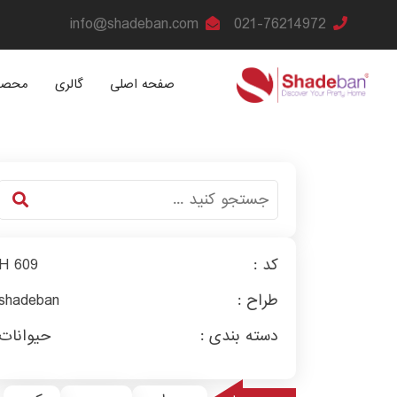
info@shadeban.com
021-76214972
صفحه اصلی
گالری
محصو
کد :
H 609
طراح :
shadeban
دسته بندی :
حیوانات