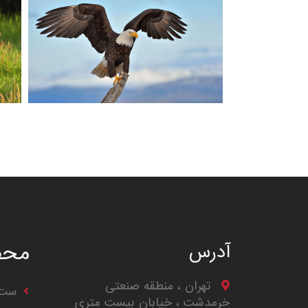
محص
آدرس
تهران ، منطقه صنعتی
ست 
خرمدشت ، خیابان بیست متری