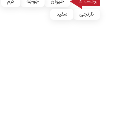
حیوان
جوجه
کرم
برچسب ها
نارنجی
سفید