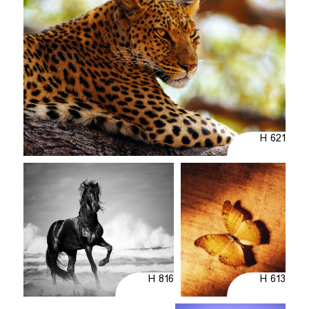
H 621
H 816
H 613