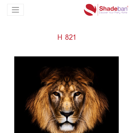
H 821