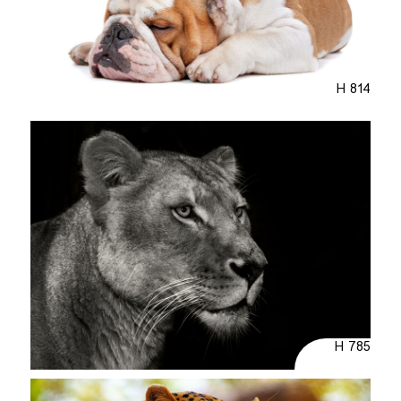
H 814
H 785