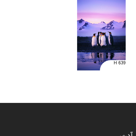
H 639
آدرس