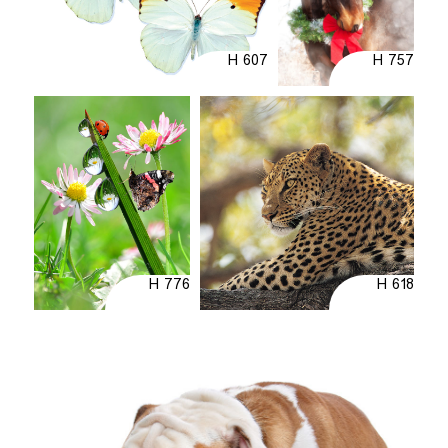
H 607
H 757
H 776
H 618