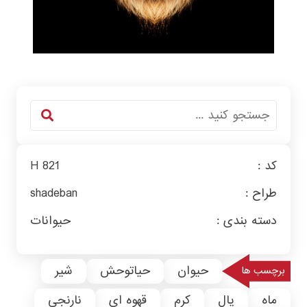
کد :
H 821
طراح :
shadeban
دسته بندی :
حیوانات
حیوان
حیاتوحش
شیر
برچسب ها
ماه
یال
کرم
قهوه ای
نارنجی