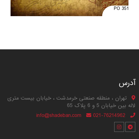
PO 351
آدرس
تهران ، منطقه صنعتی خرمدشت ، خیابان بیست متری
لاله بین خیابان 5 و 6 پلاک 65
info@shadeban.com
021-76214962