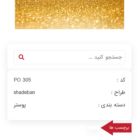
کد :
PO 305
طراح :
shadeban
دسته بندی :
پوستر
برچسب ها